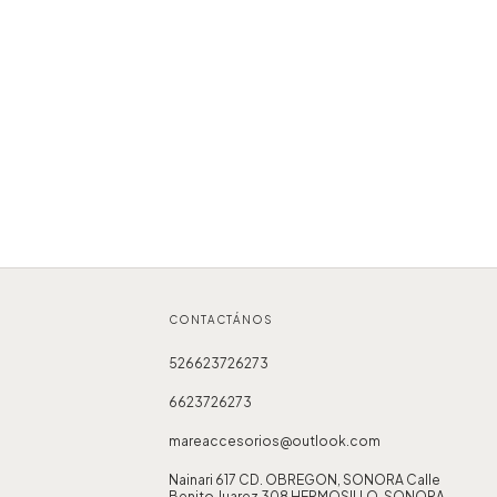
CONTACTÁNOS
526623726273
6623726273
mareaccesorios@outlook.com
Nainari 617 CD. OBREGON, SONORA Calle
Benito Juarez 308 HERMOSILLO, SONORA