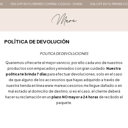
EW
15% OFF EN TU PRIMER COMPRA! CÓDIGO: 15NEW
15% OFF EN TU PRIMER CO
POLÍTICA DE DEVOLUCIÓN
POLITICA DE DEVOLUCIONES
Queremos ofrecerte el mejor servicio, por ello cada uno de nuestros
productos son empacados y enviados con gran cuidado.
Nuestra
politica te brinda 7 días
para efectuar devoluciones, solo en el caso
de que alguno de los accesorios que hayas adquirido a través de
nuestra tienda en linea www.mareaccesorios.mx llegue dañado o en
mal estado al domicilio de destino; si es el caso, el cliente deberá
hacer su reclamación en un
plazo NO mayor a 24 horas
de recibido el
paquete.