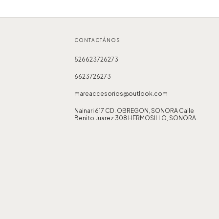
CONTACTÁNOS
526623726273
6623726273
mareaccesorios@outlook.com
Nainari 617 CD. OBREGON, SONORA Calle
Benito Juarez 308 HERMOSILLO, SONORA