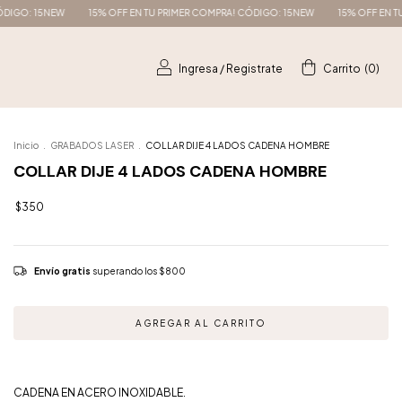
NEW
15% OFF EN TU PRIMER COMPRA! CÓDIGO: 15NEW
15% OFF EN TU PRIMER C
Ingresa
/
Registrate
Carrito
(
0
)
Inicio
.
GRABADOS LASER
.
COLLAR DIJE 4 LADOS CADENA HOMBRE
COLLAR DIJE 4 LADOS CADENA HOMBRE
$350
Envío gratis
superando los
$800
CADENA EN ACERO INOXIDABLE.