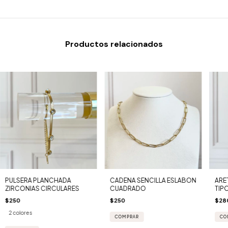
Productos relacionados
PULSERA PLANCHADA
CADENA SENCILLA ESLABON
ARE
ZIRCONIAS CIRCULARES
CUADRADO
TIP
$250
$250
$28
2 colores